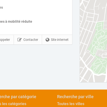
es
es à mobilité réduite
Appeler
Contacter
Site internet
rche par catégorie
Recherche par ville
s les catégories
Toutes les villes