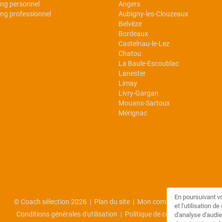
ng personnel
Angers
ng professionnel
Aubigny-les-Clouzeaux
Belvèze
Bordeaux
Castelnau-le-Lez
Chatou
La Baule-Escoublac
Lanester
Limay
Livry-Gargan
Mouans-Sartoux
Mérignac
En poursuivant vo
© Coach sélection 2026 |
Plan du site
|
Mon compte
|
Contact
et l'utilisation 
Conditions générales d'utilisation
|
Politique de confidentialité
d'analyse d'audie