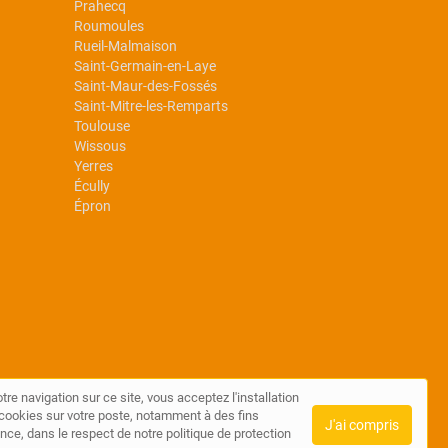
Prahecq
Roumoules
Rueil-Malmaison
Saint-Germain-en-Laye
Saint-Maur-des-Fossés
Saint-Mitre-les-Remparts
Toulouse
Wissous
Yerres
Écully
Épron
tre navigation sur ce site, vous acceptez l'installation
de cookies sur votre poste, notamment à des fins
J'ai compris
nce, dans le respect de notre politique de protection