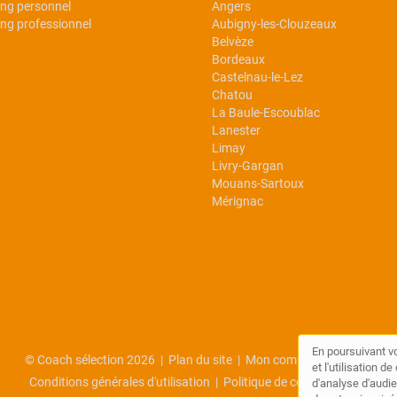
ng personnel
Angers
ng professionnel
Aubigny-les-Clouzeaux
Belvèze
Bordeaux
Castelnau-le-Lez
Chatou
La Baule-Escoublac
Lanester
Limay
Livry-Gargan
Mouans-Sartoux
Mérignac
En poursuivant vo
© Coach sélection 2026 |
Plan du site
|
Mon compte
|
Contact
et l'utilisation 
Conditions générales d'utilisation
|
Politique de confidentialité
d'analyse d'audie