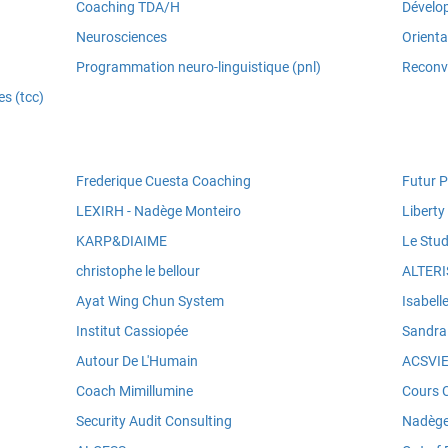
Coaching TDA/H
Dévelo
Neurosciences
Orienta
Programmation neuro-linguistique (pnl)
Reconve
s (tcc)
Frederique Cuesta Coaching
Futur P
LEXIRH - Nadège Monteiro
Libert
KARP&DIAIME
Le Stud
christophe le bellour
ALTERI
Ayat Wing Chun System
Isabel
Institut Cassiopée
Sandra
Autour De L'Humain
ACSVIE
Coach Mimillumine
Cours C
Security Audit Consulting
Nadèg