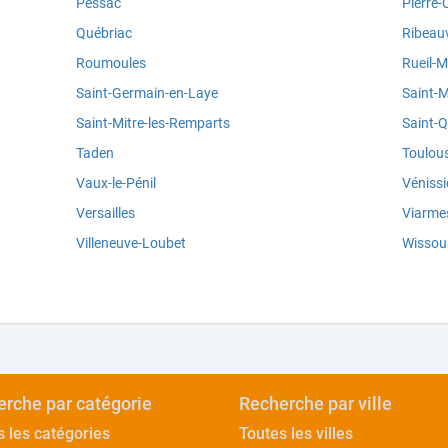
Pessac
Pierre-
Québriac
Ribeauv
Roumoules
Rueil-
Saint-Germain-en-Laye
Saint-M
Saint-Mitre-les-Remparts
Saint-Q
Taden
Toulou
Vaux-le-Pénil
Véniss
Versailles
Viarme
Villeneuve-Loubet
Wissou
rche par catégorie
Recherche par ville
s les catégories
Toutes les villes