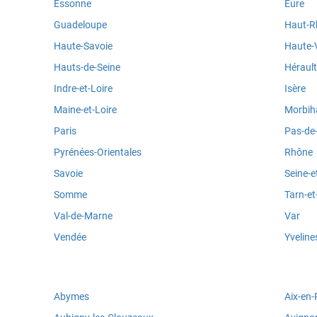
Essonne
Eure
Guadeloupe
Haut-R
Haute-Savoie
Haute-
Hauts-de-Seine
Hérault
Indre-et-Loire
Isère
Maine-et-Loire
Morbih
Paris
Pas-de-
Pyrénées-Orientales
Rhône
Savoie
Seine-
Somme
Tarn-e
Val-de-Marne
Var
Vendée
Yveline
Abymes
Aix-en