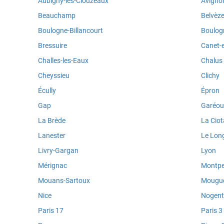
Aubigny-les-Clouzeaux
Avigno
Beauchamp
Belvèz
Boulogne-Billancourt
Boulog
Bressuire
Canet-e
Challes-les-Eaux
Chalus
Cheyssieu
Clichy
Écully
Épron
Gap
Garéou
La Brède
La Ciot
Lanester
Le Lon
Livry-Gargan
Lyon
Mérignac
Montpel
Mouans-Sartoux
Mougue
Nice
Nogent
Paris 17
Paris 3