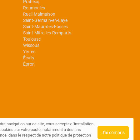
Prahecq
Roumoules
Rueil-Malmaison
Saint-Germain-en-Laye
Saint-Maur-des-Fossés
Saint-Mitre-les-Remparts
Toulouse
Wissous
Yerres
Écully
Épron
tre navigation sur ce site, vous acceptez l'installation
de cookies sur votre poste, notamment à des fins
J'ai compris
nce, dans le respect de notre politique de protection