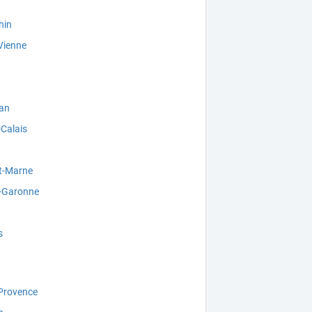
hin
Vienne
an
Calais
et-Marne
t-Garonne
s
-Provence