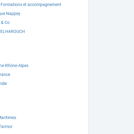
l Formations et accompagnement
que Nappey
 & Co
a ELHAROUCH
ne-Rhône-Alpes
France
die
Maritimes
d'armor