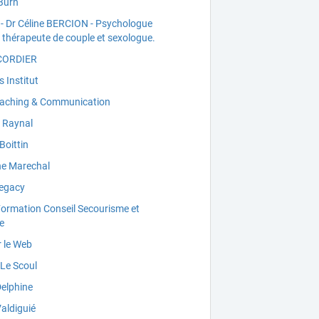
Burn
- Dr Céline BERCION - Psychologue
, thérapeute de couple et sexologue.
 CORDIER
s Institut
aching & Communication
e Raynal
Boittin
ne Marechal
egacy
Formation Conseil Secourisme et
e
 le Web
 Le Scoul
elphine
Valdiguié