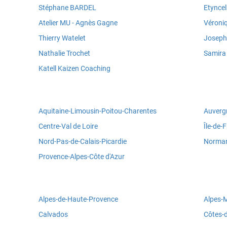
Stéphane BARDEL
Etynce
Atelier MU - Agnès Gagne
Véroni
Thierry Watelet
Joseph
Nathalie Trochet
Samir
Katell Kaizen Coaching
Aquitaine-Limousin-Poitou-Charentes
Auverg
Centre-Val de Loire
Île-de-
Nord-Pas-de-Calais-Picardie
Norman
Provence-Alpes-Côte d'Azur
Alpes-de-Haute-Provence
Alpes-
Calvados
Côtes-