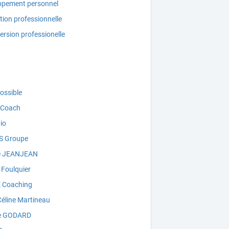
ppement personnel
tion professionnelle
rsion professionelle
ossible
y Coach
io
S Groupe
le JEANJEAN
 Foulquier
 Coaching
éline Martineau
e GODARD