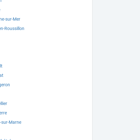
n
e
ne-sur-Mer
n-Roussillon
lt
at
geron
lier
rre
-sur-Marne