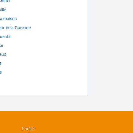
Châtel
ille
Malmaison
artin-la-Garenne
uentin
se
ieux
s
s
Paris 3