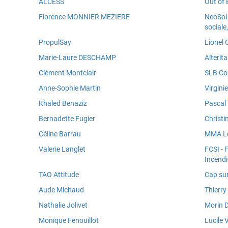
ALCESS
Out of 
Florence MONNIER MEZIERE
NeoSoi 
sociale
PropulSay
Lionel
Marie-Laure DESCHAMP
Alterita
Clément Montclair
SLB Co
Anne-Sophie Martin
Virgini
Khaled Benaziz
Pascal 
Bernadette Fugier
Christi
Céline Barrau
MMA L
Valerie Langlet
FCSI - 
Incendi
TAO Attitude
Cap sur
Aude Michaud
Thierry
Nathalie Jolivet
Morin D
Monique Fenouillot
Lucile 