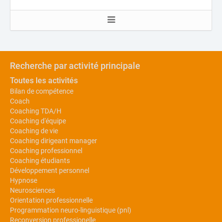
Recherche par activité principale
Toutes les activités
Bilan de compétence
Coach
Coaching TDA/H
Coaching d'équipe
Coaching de vie
Coaching dirigeant manager
Coaching professionnel
Coaching étudiants
Développement personnel
Hypnose
Neurosciences
Orientation professionnelle
Programmation neuro-linguistique (pnl)
Reconversion professionelle