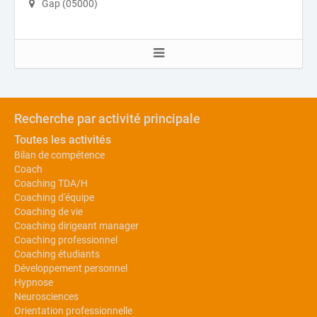
Gap (05000)
Recherche par activité principale
Toutes les activités
Bilan de compétence
Coach
Coaching TDA/H
Coaching d'équipe
Coaching de vie
Coaching dirigeant manager
Coaching professionnel
Coaching étudiants
Développement personnel
Hypnose
Neurosciences
Orientation professionnelle